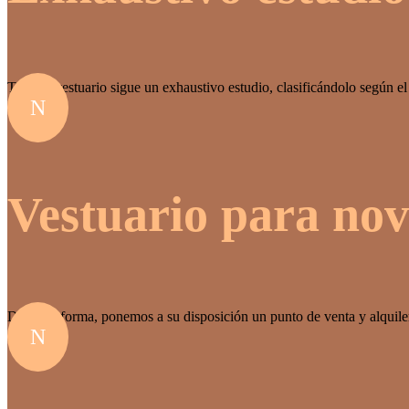
Todo el vestuario sigue un exhaustivo estudio, clasificándolo según e
N
Vestuario para nov
De igual forma, ponemos a su disposición un punto de venta y alquiler 
N