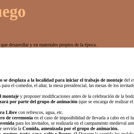
uego
ue desarrollar y en materiales propios de la época.
 se desplaza a la localidad para iniciar el trabajo de montaje
del e
para el comedor, el altar, la mesa presidencial, las mesas de los invit
el montaje
y proponer modificaciones antes de la celebración de la boda
lizará por parte del grupo de animación
(que se encarga de realizar el
ra Libre
con refrescos, agua, etc.
cro de ceremonia
en el caso de imposibilidad de llevarla a cabo en el l
nvenida
para los invitados, se realizaría en el campamento medieval ant
e serviría la
Comida, amenizada por el grupo de animación.
postres, tarta, cava, cafés y licores.
Ø Durante la comida los malabar