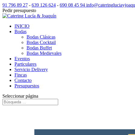
91 796 89 27
-
639 126 624
-
690 08 45 94
info@cateringluciayjoaq
Pedir presupuesto
INICIO
Bodas
Bodas Clásicas
Bodas Cocktail
Bodas Buffet
Bodas Medievales
Eventos
Particulares
Servicio Delivery
Fincas
Contacto
Presupuestos
Seleccionar página