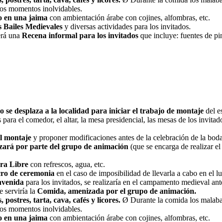
unos momentos inolvidables.
o en una jaima
con ambientación árabe con cojines, alfombras, etc.
 Bailes Medievales
y diversas actividades para los invitados.
cerá una
Recena informal para los invitados
que incluye: fuentes de pin
 se desplaza a la localidad para iniciar el trabajo de montaje
del e
para el comedor, el altar, la mesa presidencial, las mesas de los invit
el montaje
y proponer modificaciones antes de la celebración de la boda
lizará por parte del grupo de animación
(que se encarga de realizar el
ra Libre
con refrescos, agua, etc.
cro de ceremonia
en el caso de imposibilidad de llevarla a cabo en el l
nvenida
para los invitados, se realizaría en el campamento medieval ant
e serviría la
Comida, amenizada por el grupo de animación.
postres, tarta, cava, cafés y licores.
Ø Durante la comida los malabar
unos momentos inolvidables.
o en una jaima
con ambientación árabe con cojines, alfombras, etc.