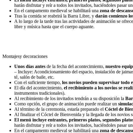
harán disfrutar y reír a todos los invitados, haciéndoles pasar 
En el campamento medieval se habilitará una
zona de descans
Tras la comida se reabrirá la Barra Libre, y
darán comienzo los
A lo largo de la tarde tras las actividades de animación se ofre
libre y música hasta que el cuerpo aguante.
Montajes
y decoraciones
Unos días antes
de la fecha del acontecimiento,
nuestro equipo
– Incluye: Acondicionamiento del espacio, instalación de jaimas 
té, salón de baile, etc.
Con el suficiente tiempo,
los novios pueden supervisar todo 
El día del acontecimiento,
el recibimiento a los novios se rea
instrumentos tradicionales).
Al recibimiento de los invitados tendrán a su disposición la
Bar
Como opción, el grupo de animación puede realizar un
simula
Al término de la ceremonia, estaría preparado el
Cóctel de Bie
Al finalizar el Cóctel de Bienvenida y la llegada de los novios s
El menú incluye entrantes, primeros platos, segundos platos, 
harán disfrutar y reír a todos los invitados, haciéndoles pasar 
En el campamento medieval se habilitará una
zona de descans