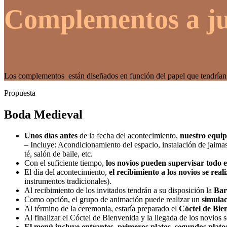
Complementos a j
Los complementos están diseñados en función del papel que tendrían q
Propuesta
Boda Medieval
Unos días antes
de la fecha del acontecimiento,
nuestro equipo
– Incluye: Acondicionamiento del espacio, instalación de jaimas 
té, salón de baile, etc.
Con el suficiente tiempo,
los novios pueden supervisar todo 
El día del acontecimiento,
el recibimiento a los novios se rea
instrumentos tradicionales).
Al recibimiento de los invitados tendrán a su disposición la
Bar
Como opción, el grupo de animación puede realizar un
simula
Al término de la ceremonia, estaría preparado el
Cóctel de Bie
Al finalizar el Cóctel de Bienvenida y la llegada de los novios s
El menú incluye entrantes, primeros platos, segundos platos, 