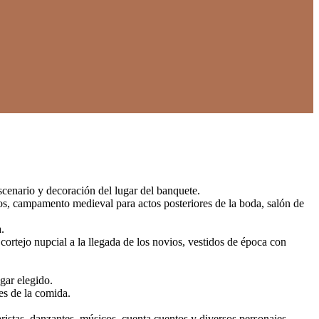
scenario y decoración del lugar del banquete.
ados, campamento medieval para actos posteriores de la boda, salón de
.
 cortejo nupcial a la llegada de los novios, vestidos de época con
ugar elegido.
es de la comida.
istas, danzantes, músicos, cuenta cuentos y diversos personajes